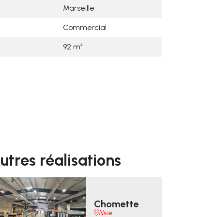
Marseille
Commercial
92 m²
utres réalisations
Chomette
Nice