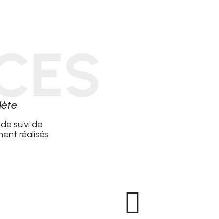
CES
lète
de suivi de
ent réalisés