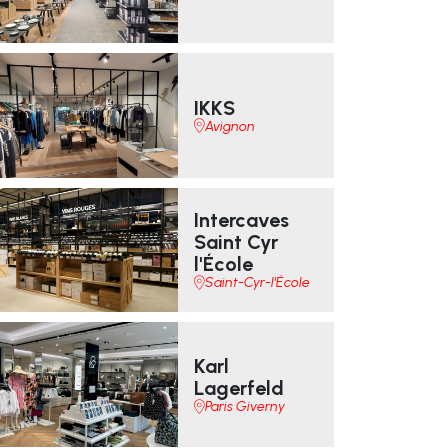
IKKS
Avignon
Intercaves
Saint Cyr
l'École
Saint-Cyr-l'École
Karl
Lagerfeld
Paris Giverny