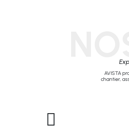
NO
Exp
AVISTA pro
chantier, a