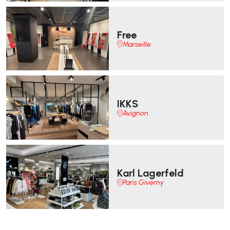
Free
Marseille
IKKS
Avignon
Karl Lagerfeld
Paris Giverny