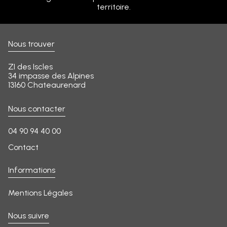
territoire.
Nous trouver
ZI des Iscles
34 impasse des Alpines
13160 Chateaurenard
Nous contacter
04 90 94 40 00
Contact
Informations
Mentions Légales
Nous suivre