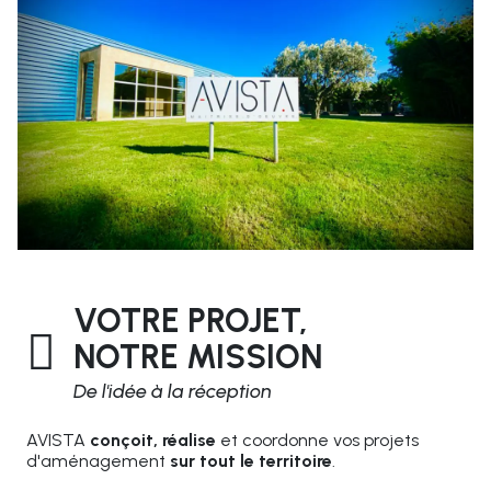
UNE IDÉE, UN CONCEPT,
AVISTA S'OCCUPE DU
RESTE.
AVISTA offre des solutions complètes en ingénierie,
coordination et aménagement d’espaces
commerciaux sur tout le territoire
VOTRE PROJET,
NOTRE MISSION
De l'idée à la réception
AVISTA
conçoit, réalise
et coord
o
nne vos projets
d'aménagement
sur tout le territoire
.