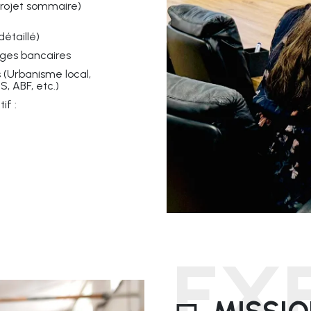
projet sommaire)
étaillé)
ages bancaires
 (Urbanisme local,
, ABF, etc.)
if :
EX