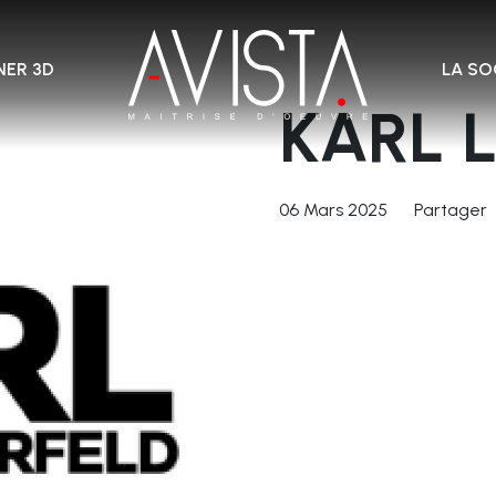
ER 3D
LA SO
KARL 
06 Mars 2025
Partager